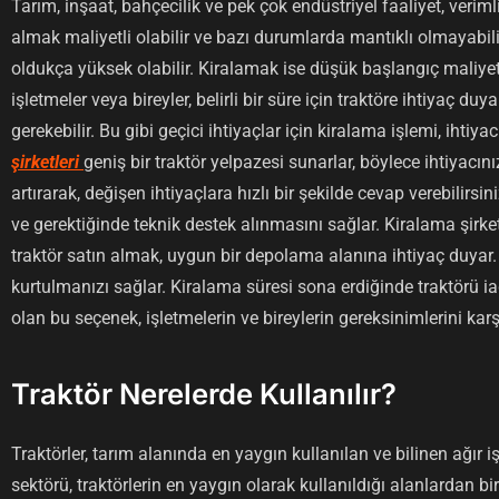
Tarım, inşaat, bahçecilik ve pek çok endüstriyel faaliyet, verimli
almak maliyetli olabilir ve bazı durumlarda mantıklı olmayabilir.
oldukça yüksek olabilir. Kiralamak ise düşük başlangıç maliyet
işletmeler veya bireyler, belirli bir süre için traktöre ihtiyaç duy
gerekebilir. Bu gibi geçici ihtiyaçlar için kiralama işlemi, ihtiya
şirketleri
geniş bir traktör yelpazesi sunarlar, böylece ihtiyacı
artırarak, değişen ihtiyaçlara hızlı bir şekilde cevap verebilirsin
ve gerektiğinde teknik destek alınmasını sağlar. Kiralama şirke
traktör satın almak, uygun bir depolama alanına ihtiyaç duyar
kurtulmanızı sağlar. Kiralama süresi sona erdiğinde traktörü iad
olan bu seçenek, işletmelerin ve bireylerin gereksinimlerini kar
Traktör Nerelerde Kullanılır?
Traktörler, tarım alanında en yaygın kullanılan ve bilinen ağır i
sektörü, traktörlerin en yaygın olarak kullanıldığı alanlardan bir