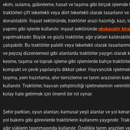
ekim, sulama, gübreleme, hasat ve taşıma gibi birçok işlemde tr
traktörleri çift tekerlekli veya dört tekerlekli olarak tasarlanır v
donatılabilir. İnşaat sektöründe, traktörler arazi hazırlığı, kazı,
yapımı gibi işlerde kullanılır. inşaat sektöründe
ekskavatör kir
yapılmaktadır. Büyük ve güçlü traktörler, ağır yükleri kaldırabili
çalışabilir. Bu traktörler paletli veya tekerlekli olarak tasarlanm
ve peyzaj düzenlemesi gibi alanlarda traktörler yaygın olarak k
kesme, taşıma ve toprak işleme gibi işlemlerde bahçe traktörleri 
kompakt ve çevik yapılarıyla dikkat çeker. Hayvancılık işletmel
taşıma, yem hazırlama, ahır temizleme ve tarım arazisinin bakım
kullanılır. Traktörler, hayvan yetiştiriciliği işletmelerinin verimli
kolay hale getirmek için önemli bir rol oynar.
Şehir parkları, oyun alanları, kamusal yeşil alanlar ve yol kena
yol bakımı gibi görevlerde traktörlerin kullanımı yaygındır. Trak
ağır yüklerin taşınmasında kullanılır. Özellikle tarım arazileri ve