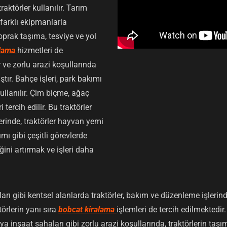
aktörler kullanılır. Tarım
e farklı ekipmanlarla
 toprak taşıma, tesviye ve yol
alama
hizmetleri de
r ve zorlu arazi koşullarında
ıştır. Bahçe işleri, park bakımı
ullanılır. Çim biçme, ağaç
tercih edilir. Bu traktörler
erinde, traktörler hayvan yemi
ı gibi çeşitli görevlerde
liğini artırmak ve işleri daha
rları gibi kentsel alanlarda traktörler, bakım ve düzenleme işleri
törlerin yanı sıra
bobcat kiralama
işlemleri de tercih edilmektedir
ya inşaat sahaları gibi zorlu arazi koşullarında, traktörlerin taşım