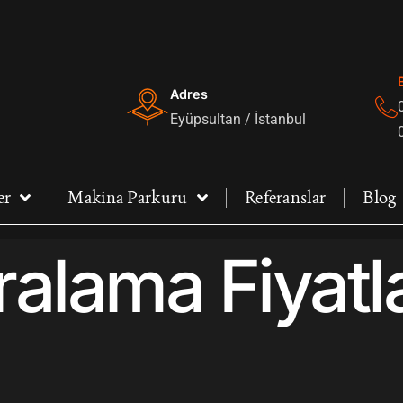
Adres
Eyüpsultan / İstanbul
er
Makina Parkuru
Referanslar
Blog
ralama Fiyatl