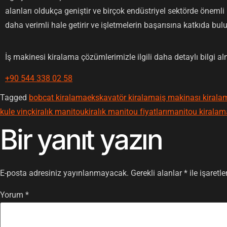
alanları oldukça geniştir ve birçok endüstriyel sektörde önemli bi
daha verimli hale getirir ve işletmelerin başarısına katkıda bul
İş makinesi kiralama çözümlerimizle ilgili daha detaylı bilgi al
+90 544 338 02 58
Tagged
bobcat kiralama
ekskavatör kiralama
iş makinası kirala
kule vinç
kiralık manitou
kiralık manitou fiyatları
manitou kiralam
Bir yanıt yazın
E-posta adresiniz yayınlanmayacak.
Gerekli alanlar
*
ile işaretl
Yorum
*