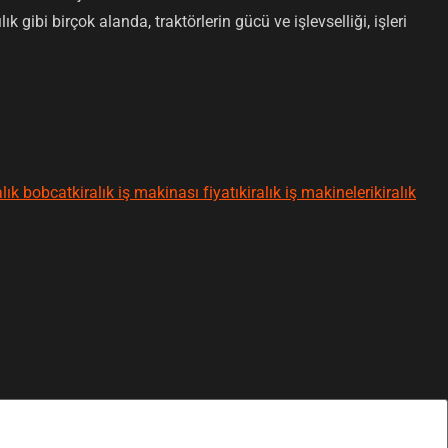
k gibi birçok alanda, traktörlerin gücü ve işlevselliği, işleri
alık bobcat
kiralık iş makinası fiyatı
kiralık iş makineleri
kiralık