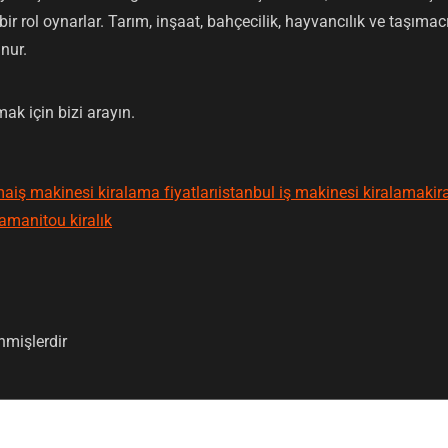
r rol oynarlar. Tarım, inşaat, bahçecilik, hayvancılık ve taşımacılı
unur.
mak için bizi arayın.
ma
iş makinesi kiralama fiyatları
istanbul iş makinesi kiralama
kir
a
manitou kiralık
enmişlerdir