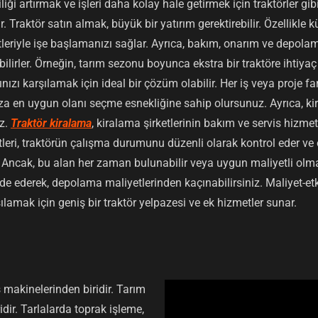
liği artırmak ve işleri daha kolay hale getirmek için traktörler gib
 Traktör satın almak, büyük bir yatırım gerektirebilir. Özellikle k
leriyle işe başlamanızı sağlar. Ayrıca, bakım, onarım ve depolam
abilirler. Örneğin, tarım sezonu boyunca ekstra bir traktöre ihtiyaç 
cınızı karşılamak için ideal bir çözüm olabilir. Her iş veya proje far
nıza en uygun olanı seçme esnekliğine sahip olursunuz. Ayrıca, ki
iz.
Traktör kiralama
, kiralama şirketlerinin bakım ve servis hizmet
tleri, traktörün çalışma durumunu düzenli olarak kontrol eder ve o
. Ancak, bu alan her zaman bulunabilir veya uygun maliyetli ol
e ederek, depolama maliyetlerinden kaçınabilirsiniz. Maliyet-etki
şılamak için geniş bir traktör yelpazesi ve ek hizmetler sunar.
ş makinelerinden biridir. Tarım
idir. Tarlalarda toprak işleme,