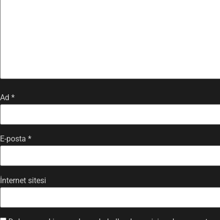
Ad
*
E-posta
*
İnternet sitesi