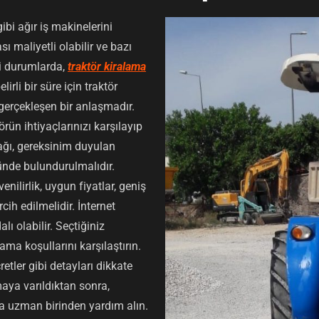
gibi ağır iş makinelerini
sı maliyetli olabilir ve bazı
bi durumlarda,
traktör kiralama
irli bir süre için traktör
a gerçekleşen bir anlaşmadır.
ün ihtiyaçlarınızı karşılayıp
ağı, gereksinim duyulan
ünde bulundurulmalıdır.
nilirlik, uygun fiyatlar, geniş
rcih edilmelidir. İnternet
lı olabilir. Seçtiğiniz
lama koşullarını karşılaştırın.
retler gibi detayları dikkate
maya varıldıktan sonra,
da uzman birinden yardım alın.