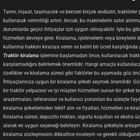
Tarım, inşaat, taşımacılık ve benzeri birçok endüstri, traktörler 
kullanarak verimliliği artırır. Ancak, bu makinelerin satın alınma
durumlarda geçici ihtiyaçlar için uygun olmayabilir. İşte bu gi
hizmetleri devreye girer. Kiralama, işletmelerin veya bireylerin bel
kullanma hakkını kiracıya veren ve belirli bir ücret karşılığınd
Traktör kiralama
işlemine başlamadan önce, kullanılacak traktör
karşılamadığını belirlemek önemlidir. Hangi amaçla kullanılac
özellikler ve kiralama süresi gibi faktörler bu aşamada göz ön
İhtiyaçlarınıza uygun bir kiralama şirketi seçmek önemlidir. Güve
bir traktör yelpazesi ve iyi müşteri hizmetleri sunan bir şirket te
araştırmaları, referanslar ve kullanıcı yorumları bu süreçte fayda
kiralama şirketlerinden teklif alın ve fiyatları, hizmetleri ve kira
Kiralama süresi, depozito miktarı, sigorta koşulları ve ekstra üc
alarak en uygun seçeneği belirleyin. Kiralama şirketiyle anlaş
kiralama sözleşmesini dikkatlice inceleyin ve gerekli olduğun