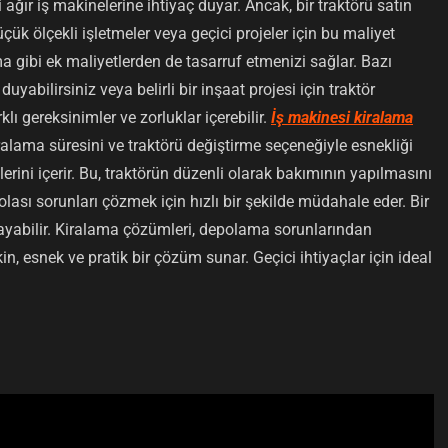
i ağır iş makinelerine ihtiyaç duyar. Ancak, bir traktörü satın
üçük ölçekli işletmeler veya geçici projeler için bu maliyet
a gibi ek maliyetlerden de tasarruf etmenizi sağlar. Bazı
duyabilirsiniz veya belirli bir inşaat projesi için traktör
klı gereksinimler ve zorluklar içerebilir.
İş makinesi kiralama
ralama süresini ve traktörü değiştirme seçeneğiyle esnekliği
lerini içerir. Bu, traktörün düzenli olarak bakımının yapılmasını
lası sorunları çözmek için hızlı bir şekilde müdahale eder. Bir
mayabilir. Kiralama çözümleri, depolama sorunlarından
n, esnek ve pratik bir çözüm sunar. Geçici ihtiyaçlar için ideal